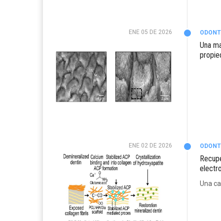
ENE 05 DE 2026
ODONT
Una ma
propie
ENE 02 DE 2026
ODONT
Recupe
electr
Una ca