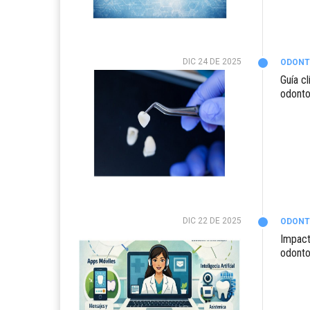
DIC 24 DE 2025
ODONT
Guía c
odonto
DIC 22 DE 2025
ODONT
Impact
odonto