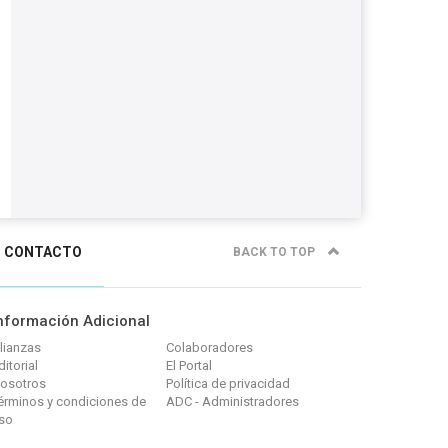
CONTACTO
BACK TO TOP
nformación Adicional
lianzas
Colaboradores
ditorial
El Portal
osotros
Política de privacidad
érminos y condiciones de
ADC - Administradores
so