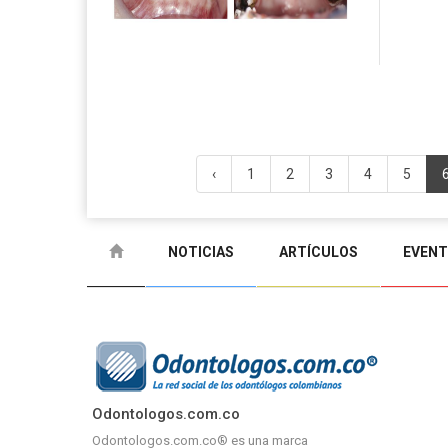
‹
1
2
3
4
5
NOTICIAS
ARTÍCULOS
EVEN
Odontologos.com.co
Odontologos.com.co® es una marca