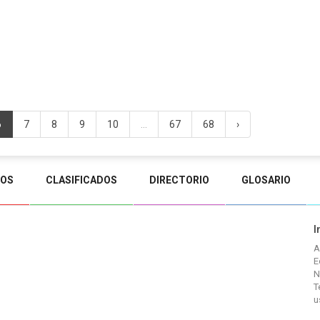
6
7
8
9
10
...
67
68
›
TOS
CLASIFICADOS
DIRECTORIO
GLOSARIO
I
A
E
N
T
u