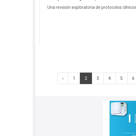
Una revisión exploratoria de protocolos clínico
‹
1
2
3
4
5
6