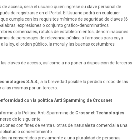
s de acceso, será el usuario quien ingrese su clave personal de
és de registrarse en el Portal. El Usuario podrá en cualquier
que cumpla con los requisitos mínimos de seguridad de claves (6
 palabras, expresiones o conjunto grafico-denominativos
ombres comerciales, rótulos de establecimientos, denominaciones
nimos de personajes de relevancia pública o famosos para cuya
 a la ley, el orden público, la moral y las buenas costumbres.
las claves de acceso, así como a no poner a disposición de terceros
echnologies S.A.S.
, a la brevedad posible la pérdida o robo de las
o a las mismas por un tercero.
 conformidad con la política Anti Spamming de Crossnet
conforme a la Política Anti Spamming de
Crossnet Technologies
nerse de lo siguiente:
caciones con fines de venta u otras de naturaleza comercial a una
solicitud o consentimiento.
ados ni consentidos previamente a una pluralidad de personas.