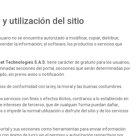
 utilización del sitio
uario no se encuentra autorizado a modificar, copiar, distribuir,
er, vender la información, el software, los productos o servicios que
et Technologies S.A.S.
tiene carácter de gratuito para los usuarios,
rminadas secciones del portal, secciones que serán determinadas por
o, sin previo aviso o notificación.
icios de conformidad con la ley, la moral y las buenas costumbres.
los servicios con fines o efectos ilícitos, contrarios a lo establecido en
 e intereses de terceros, que de cualquier forma puedan dañar,
ios o impedir la normal utilización o disfrute del sitio y de los servicios
 portal y sus secciones como herramientas para enviar información
 con ánimo de lucro sin el permiso y autorización respectivos por