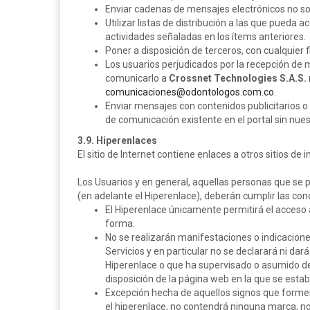
Enviar cadenas de mensajes electrónicos no so
Utilizar listas de distribución a las que pueda ac
actividades señaladas en los ítems anteriores.
Poner a disposición de terceros, con cualquier fi
Los usuarios perjudicados por la recepción de m
comunicarlo a
Crossnet Technologies S.A.S.
comunicaciones@odontologos.com.co
.
Enviar mensajes con contenidos publicitarios o
de comunicación existente en el portal sin nues
3.9. Hiperenlaces
El sitio de Internet contiene enlaces a otros sitios de
Los Usuarios y en general, aquellas personas que se 
(en adelante el Hiperenlace), deberán cumplir las con
El Hiperenlace únicamente permitirá el acceso a
forma.
No se realizarán manifestaciones o indicaciones
Servicios y en particular no se declarará ni da
Hiperenlace o que ha supervisado o asumido de 
disposición de la página web en la que se estab
Excepción hecha de aquellos signos que formen
el hiperenlace, no contendrá ninguna marca, no