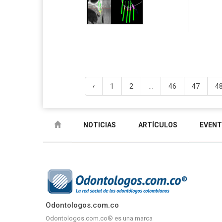
‹
1
2
...
46
47
4
NOTICIAS
ARTÍCULOS
EVEN
Odontologos.com.co
Odontologos.com.co® es una marca