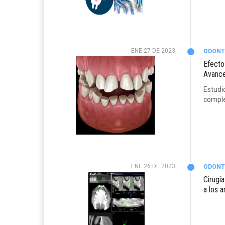
ENE 27 DE 2023
ODONT
Efecto
Avance
Estudio
comple
ENE 26 DE 2023
ODONT
Cirugí
a los a