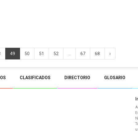
8
49
50
51
52
...
67
68
›
TOS
CLASIFICADOS
DIRECTORIO
GLOSARIO
I
A
E
N
T
u