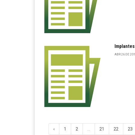
Implantes
ABR 26 DE 201
‹
1
2
...
21
22
23