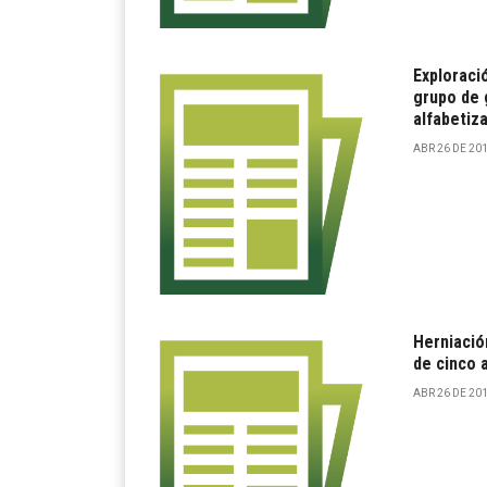
Exploraci
grupo de 
alfabetiz
ABR 26 DE 201
Herniación
de cinco 
ABR 26 DE 201