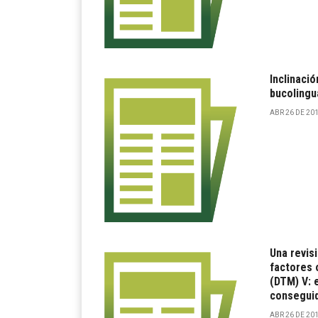
Inclinació
bucolingua
ABR 26 DE 201
Una revisi
factores 
(DTM) V: 
conseguid
ABR 26 DE 201