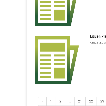
Liquen Pl
ABR 26 DE 201
‹
1
2
...
21
22
23