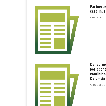
Parámetro
caso inusu
ABR 26 DE 201
Conocimie
periodont
condicion
Colombia
ABR 26 DE 201