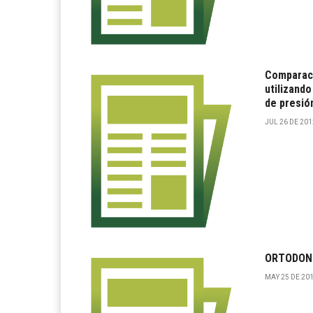
Comparaci
utilizando
de presión
JUL 26 DE 2012
ORTODON
MAY 25 DE 201