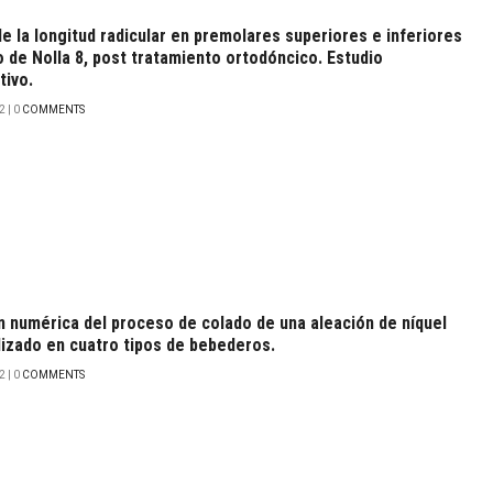
e la longitud radicular en premolares superiores e inferiores
o de Nolla 8, post tratamiento ortodóncico. Estudio
tivo.
 | 0
COMMENTS
n numérica del proceso de colado de una aleación de níquel
lizado en cuatro tipos de bebederos.
 | 0
COMMENTS