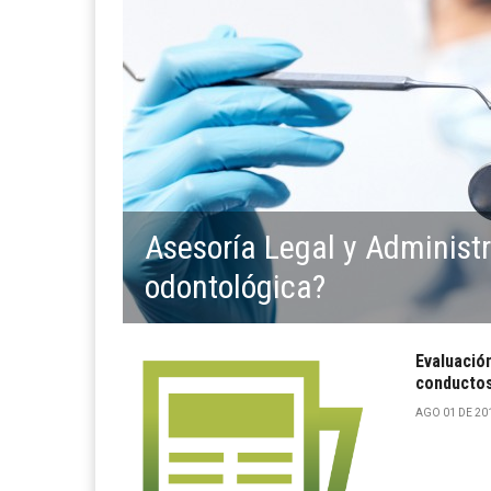
Asesoría Legal y Administ
odontológica?
Evaluación
conductos 
AGO 01 DE 201