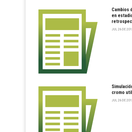
Cambios d
en estadi
retrospec
JUL 26 DE 2012
Simulació
cromo uti
JUL 26 DE 2012