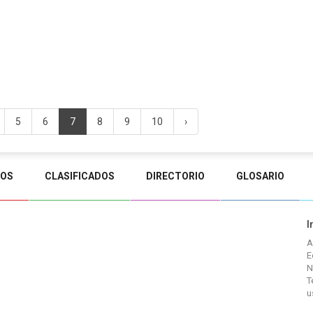
5
6
7
8
9
10
›
TOS
CLASIFICADOS
DIRECTORIO
GLOSARIO
I
A
E
N
T
u