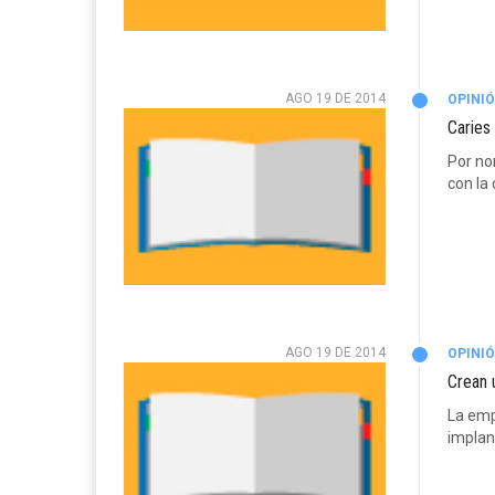
AGO 19 DE 2014
OPINI
Caries
Por no
con la
AGO 19 DE 2014
OPINI
Crean 
La emp
implan