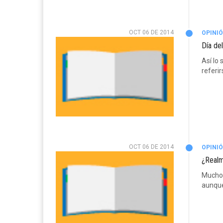
OCT 06 DE 2014
OPINI
Día de
Así lo 
referir
OCT 06 DE 2014
OPINI
¿Realm
Muchos
aunque