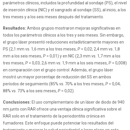
parámetros clínicos, incluidos la profundidad al sondaje (PS), el nivel
de inserción clínica (NIC) y el sangrado al sondaje (SS), al inicio, a los
tres meses y a los seis meses después del tratamiento.
Resultados:
Ambos grupos mostraron mejoras significativas en
todos los parámetros clínicos a los tres y seis meses. Sin embargo,
el grupo láser presentó reducciones estadísticamente mayores en
PS (2,1 mm vs. 1,6 mm a los tres meses,
P
= 0,02; 2,4 mm vs. 1,8
mm a los seis meses,
P
= 0,01) y en NIC (2,3 mm vs. 1,7 mm a los
tres meses,
P
= 0,03; 2,6 mm vs. 1,9 mm a los seis meses,
P
= 0,008)
en comparación con el grupo control. Además, el grupo láser
mostró un mayor porcentaje de reducción del SS en ambos
períodos de seguimiento (85% vs. 70% a los tres meses,
P
= 0,04;
88% vs. 73% a los seis meses,
P
= 0,02).
Conclusiones:
El uso complementario de un láser de diodo de 940
nm junto con RAR ofrece una ventaja clínica significativa sobre el
RAR solo en el tratamiento de la periodontitis crónica en
fumadores. Este enfoque puede potenciar los resultados del