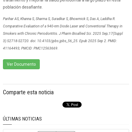
tratamiento y mejorar la salud periodontal a largo plazo en esta
población desafiante.
Parihar AS, Khanna S, Sharma S, Suradkar S, Bhowmick S, Das A, Laddha R.
Comparative Evaluation of a 940-nm Diode Laser and Conventional Therapy in
Smokers with Chronic Periodontitis. J Pharm Bioallied Sci. 2025 Sep;17(Suppl
3):S2718-S2720. doi: 10.4103/jpbs.jpbs_56_25. Epub 2025 Sep 2. PMID:
41164493; PMCID: PMC12563669.
Ver Documento
Comparte esta noticia
ÚLTIMAS NOTICIAS